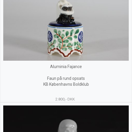
Aluminia Fajance
Faun på rund opsats
KB Københavns Boldklub
2.800,- DKK