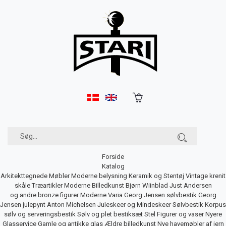
Forside
Katalog
Arkitekttegnede Møbler
Moderne belysning
Keramik og Stentøj
Vintage krenit
skåle
Træartikler
Moderne Billedkunst
Bjørn Wiinblad
Just Andersen
og andre bronze figurer
Moderne Varia
Georg Jensen sølvbestik
Georg
Jensen julepynt
Anton Michelsen Juleskeer og Mindeskeer
Sølvbestik
Korpus
sølv og serveringsbestik
Sølv og plet bestiksæt
Stel
Figurer og vaser
Nyere
Glasservice
Gamle og antikke glas
Ældre billedkunst
Nye havemøbler af jern