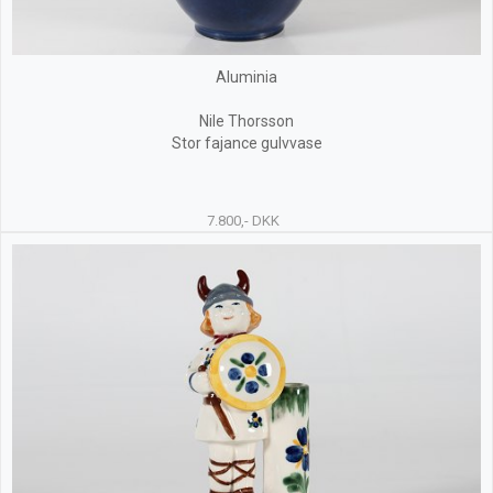
Aluminia
Nile Thorsson
Stor fajance gulvvase
7.800,- DKK