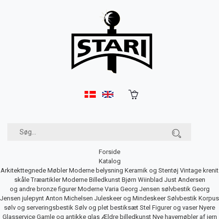
Forside
Katalog
Arkitekttegnede Møbler
Moderne belysning
Keramik og Stentøj
Vintage krenit
skåle
Træartikler
Moderne Billedkunst
Bjørn Wiinblad
Just Andersen
og andre bronze figurer
Moderne Varia
Georg Jensen sølvbestik
Georg
Jensen julepynt
Anton Michelsen Juleskeer og Mindeskeer
Sølvbestik
Korpus
sølv og serveringsbestik
Sølv og plet bestiksæt
Stel
Figurer og vaser
Nyere
Glasservice
Gamle og antikke glas
Ældre billedkunst
Nye havemøbler af jern