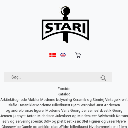
Forside
Katalog
Arkitekttegnede Møbler
Moderne belysning
Keramik og Stentøj
Vintage krenit
skåle
Træartikler
Moderne Billedkunst
Bjørn Wiinblad
Just Andersen
og andre bronze figurer
Moderne Varia
Georg Jensen sølvbestik
Georg
Jensen julepynt
Anton Michelsen Juleskeer og Mindeskeer
Sølvbestik
Korpus
sølv og serveringsbestik
Sølv og plet bestiksæt
Stel
Figurer og vaser
Nyere
Glasservice
Gamle og antikke glas
Ældre billedkunst
Nye havemøbler af jern