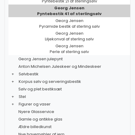
Pyntebestik 21 af sterlingsølv
Georg Jensen
Pyntebestik 41 af sterlingsølv
Georg Jensen
Pyramide bestik af sterling sølv
Georg Jensen
Liljekonval af sterling sølv
Georg Jensen
Perle af sterling sølv
Georg Jensen julepynt
Anton Michelsen Juleskeer og Mindeskeer
+
Sølvbestik
+
Korpus sølv og serveringsbestik
Sølv og plet bestiksæt
+
Stel
+
Figurer og vaser
Nyere Glasservice
Gamle og antikke glas
Ældre billedkunst
Nye havemøbler af jern