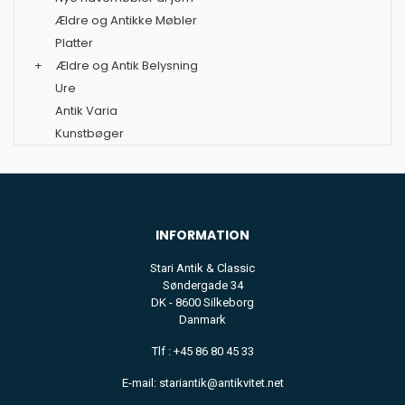
Ældre og Antikke Møbler
Platter
+
Ældre og Antik Belysning
Ure
Antik Varia
Kunstbøger
INFORMATION
Stari Antik & Classic
Søndergade 34
DK - 8600 Silkeborg
Danmark
Tlf : +45 86 80 45 33
E-mail: stariantik@antikvitet.net