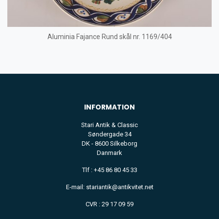
Aluminia Fajance Rund skål nr. 1169/404
INFORMATION
Stari Antik & Classic
Søndergade 34
DK - 8600 Silkeborg
Danmark
Tlf : +45 86 80 45 33
E-mail: stariantik@antikvitet.net
CVR : 29 17 09 59