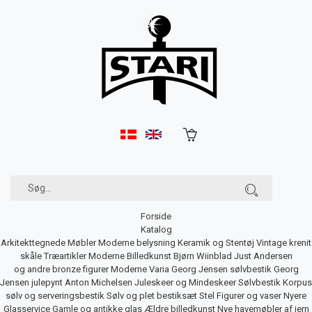
Forside
Katalog
Arkitekttegnede Møbler
Moderne belysning
Keramik og Stentøj
Vintage krenit
skåle
Træartikler
Moderne Billedkunst
Bjørn Wiinblad
Just Andersen
og andre bronze figurer
Moderne Varia
Georg Jensen sølvbestik
Georg
Jensen julepynt
Anton Michelsen Juleskeer og Mindeskeer
Sølvbestik
Korpus
sølv og serveringsbestik
Sølv og plet bestiksæt
Stel
Figurer og vaser
Nyere
Glasservice
Gamle og antikke glas
Ældre billedkunst
Nye havemøbler af jern