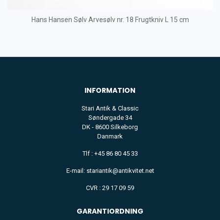
Hans Hansen Sølv Arvesølv nr. 18 Frugtkniv L 15 cm
INFORMATION
Stari Antik & Classic
Søndergade 34
DK - 8600 Silkeborg
Danmark
Tlf : +45 86 80 45 33
E-mail: stariantik@antikvitet.net
CVR : 29 17 09 59
GARANTIORDNING