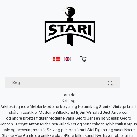
Forside
Katalog
Arkitekttegnede Møbler
Moderne belysning
Keramik og Stentøj
Vintage krenit
skåle
Træartikler
Moderne Billedkunst
Bjørn Wiinblad
Just Andersen
og andre bronze figurer
Moderne Varia
Georg Jensen sølvbestik
Georg
Jensen julepynt
Anton Michelsen Juleskeer og Mindeskeer
Sølvbestik
Korpus
sølv og serveringsbestik
Sølv og plet bestiksæt
Stel
Figurer og vaser
Nyere
Glasservice
Gamle og antikke glas
Ældre billedkunst
Nye havemøbler af jern