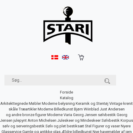
Forside
Katalog
Arkitekttegnede Møbler
Moderne belysning
Keramik og Stentøj
Vintage krenit
skåle
Træartikler
Moderne Billedkunst
Bjørn Wiinblad
Just Andersen
og andre bronze figurer
Moderne Varia
Georg Jensen sølvbestik
Georg
Jensen julepynt
Anton Michelsen Juleskeer og Mindeskeer
Sølvbestik
Korpus
sølv og serveringsbestik
Sølv og plet bestiksæt
Stel
Figurer og vaser
Nyere
Glasservice
Gamle og antikke glas
Ældre billedkunst
Nye havemøbler af jern