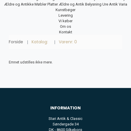
Ældre og Antikke Møbler
Platter
Ældre og Antik Belysning
Ure
Antik Varia
Kunstbøger
Levering
Vi køber
Om os
Kontakt
Forside
Katalog:
Varenr: 0
Emnet udstilles ikke mere.
INFORMATION
Stari Antik & Classic
Søndergade 34
DK - 8600 Silkeborg