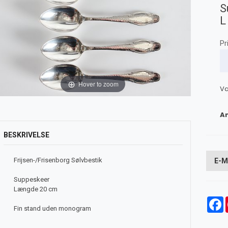
S
L
Pr
Hover to zoom
Va
An
BESKRIVELSE
Frijsen-/Frisenborg Sølvbestik
E-M
Suppeskeer
Længde 20 cm
F
Fin stand uden monogram