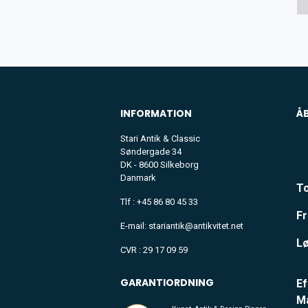
INFORMATION
Å
Stari Antik & Classic
Søndergade 34
DK - 8600 Silkeborg
Danmark
To
Tlf : +45 86 80 45 33
Fr
E-mail: stariantik@antikvitet.net
Lø
CVR : 29 17 09 59
GARANTIORDNING
Ef
M