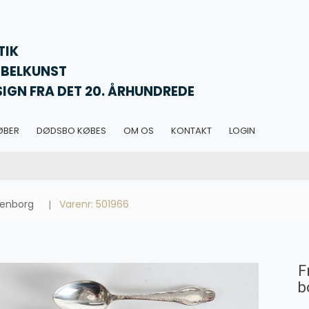
TIK
BELKUNST
SIGN FRA DET 20. ÅRHUNDREDE
ØBER
DØDSBO KØBES
OM OS
KONTAKT
LOGIN
jsenborg
Varenr: 501966
F
b