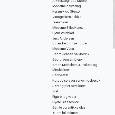
Arkitekttegnede Møbler
Moderne belysning
Keramik og Stentøj
Vintage krenit skåle
Træartikler
Moderne Billedkunst
Bjørn Wiinblad
Just Andersen
og andre bronze figurer
Moderne Varia
Georg Jensen sølvbestik
Georg Jensen julepynt
Anton Michelsen Juleskeer og
Mindeskeer
Sølvbestik
Korpus sølv og serveringsbestik
Sølv og plet bestiksæt
Stel
Figurer og vaser
Nyere Glasservice
Gamle og antikke glas
Ældre billedkunst