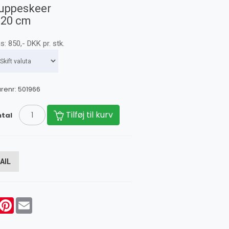
uppeskeer
 20 cm
is:
850
,-
DKK
pr. stk.
renr:
501966
Tilføj til kurv
tal
AIL
acebook
Pinterest
Email