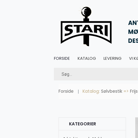
AN
MØ
DE
FORSIDE
KATALOG
LEVERING
VI K
Forside
Katalog:
Sølvbestik
=>
Fri
KATEGORIER