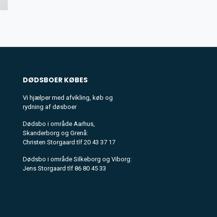
DØDSBOER
KØBES
Vi hjælper med afvikling, køb og
rydning af døsboer
Dødsbo i område Aarhus,
Skanderborg og Grenå:
Christen Storgaard tlf 20 43 37 17
Dødsbo i område Silkeborg og Viborg:
Jens Storgaard tlf 86 80 45 33