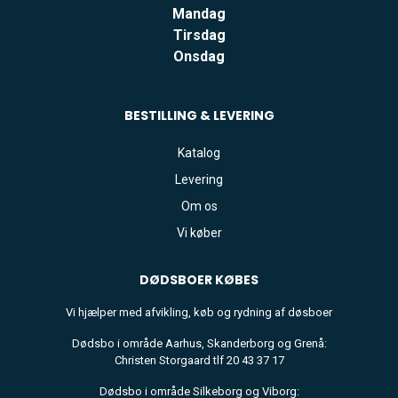
Mandag
Tirsdag
Onsdag
BESTILLING & LEVERING
Katalog
Levering
Om os
Vi køber
DØDSBOER
KØBES
Vi hjælper med afvikling, køb og rydning af døsboer
Dødsbo i område Aarhus, Skanderborg og Grenå:
Christen Storgaard tlf 20 43 37 17
Dødsbo i område Silkeborg og Viborg: