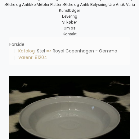
Ældre og Antikke Møbler
Platter
Ældre og Antik Belysning
Ure
Antik Varia
Kunstbøger
Levering
Vi køber
Om os
Kontakt
Forside
Katalog:
Stel
=>
Royal Copenhagen - Gemma
Varenr: 81204