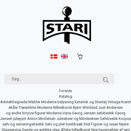
Forside
Katalog
Arkitekttegnede Møbler
Moderne belysning
Keramik og Stentøj
Vintage krenit
skåle
Træartikler
Moderne Billedkunst
Bjørn Wiinblad
Just Andersen
og andre bronze figurer
Moderne Varia
Georg Jensen sølvbestik
Georg
Jensen julepynt
Anton Michelsen Juleskeer og Mindeskeer
Sølvbestik
Korpus
sølv og serveringsbestik
Sølv og plet bestiksæt
Stel
Figurer og vaser
Nyere
Glasservice
Gamle og antikke glas
Ældre billedkunst
Nye havemøbler af jern