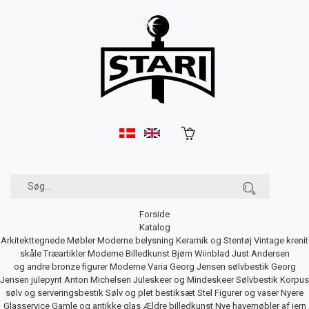
Forside
Katalog
Arkitekttegnede Møbler
Moderne belysning
Keramik og Stentøj
Vintage krenit
skåle
Træartikler
Moderne Billedkunst
Bjørn Wiinblad
Just Andersen
og andre bronze figurer
Moderne Varia
Georg Jensen sølvbestik
Georg
Jensen julepynt
Anton Michelsen Juleskeer og Mindeskeer
Sølvbestik
Korpus
sølv og serveringsbestik
Sølv og plet bestiksæt
Stel
Figurer og vaser
Nyere
Glasservice
Gamle og antikke glas
Ældre billedkunst
Nye havemøbler af jern