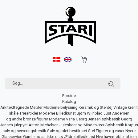
Forside
Katalog
Arkitekttegnede Møbler
Moderne belysning
Keramik og Stentøj
Vintage krenit
skåle
Træartikler
Moderne Billedkunst
Bjørn Wiinblad
Just Andersen
og andre bronze figurer
Moderne Varia
Georg Jensen sølvbestik
Georg
Jensen julepynt
Anton Michelsen Juleskeer og Mindeskeer
Sølvbestik
Korpus
sølv og serveringsbestik
Sølv og plet bestiksæt
Stel
Figurer og vaser
Nyere
Glasservice
Gamle og antikke glas
Ældre billedkunst
Nye havemøbler af jern