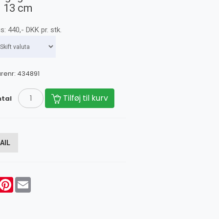
. 13 cm
is:
440
,-
DKK
pr. stk.
renr:
434891
Tilføj til kurv
tal
AIL
acebook
Pinterest
Email