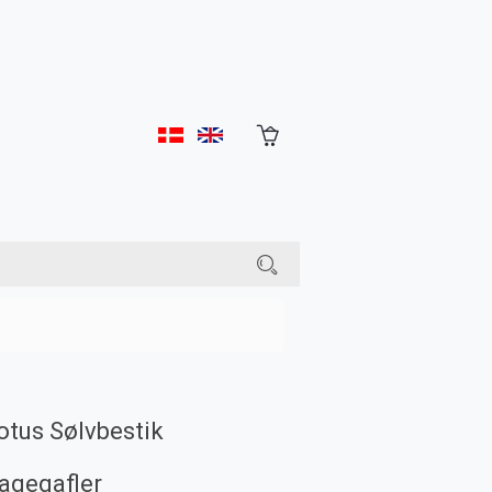
otus Sølvbestik
agegafler