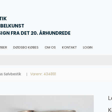
TIK
BELKUNST
SIGN FRA DET 20. ÅRHUNDREDE
ØBER
DØDSBO KØBES
OM OS
KONTAKT
LOGIN
us Sølvbestik
Varenr: 434891
L
K