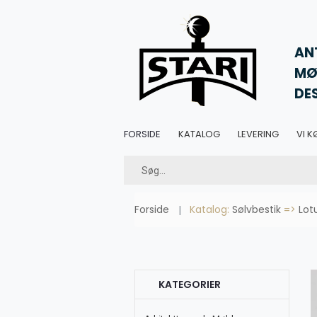
AN
MØ
DE
FORSIDE
KATALOG
LEVERING
VI K
Forside
Katalog:
Sølvbestik
=>
Lot
KATEGORIER