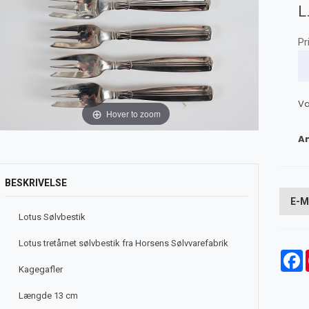
L
Pr
Va
Hover to zoom
An
BESKRIVELSE
E-M
Lotus Sølvbestik
Lotus tretårnet sølvbestik fra Horsens Sølvvarefabrik
F
Kagegafler
Længde 13 cm