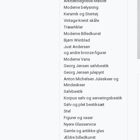
Arkitekttegnede Møbler
Moderne belysning
Keramik og Stentøj
Vintage krenit skåle
Træartikler
Moderne Billedkunst
Bjørn Wiinblad
Just Andersen
og andre bronze figurer
Moderne Varia
Georg Jensen sølvbestik
Georg Jensen julepynt
Anton Michelsen Juleskeer og
Mindeskeer
Sølvbestik
Korpus sølv og serveringsbestik
Sølv og plet bestiksæt
Stel
Figurer og vaser
Nyere Glasservice
Gamle og antikke glas
Ældre billedkunst