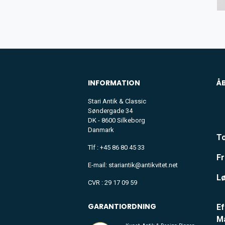
INFORMATION
Å
Stari Antik & Classic
Søndergade 34
DK - 8600 Silkeborg
Danmark
To
Tlf : +45 86 80 45 33
Fr
E-mail: stariantik@antikvitet.net
Lø
CVR : 29 17 09 59
GARANTIORDNING
Ef
M