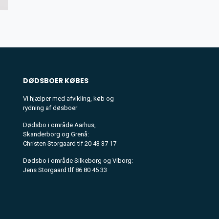
DØDSBOER
KØBES
Vi hjælper med afvikling, køb og
rydning af døsboer
Dødsbo i område Aarhus,
Skanderborg og Grenå:
Christen Storgaard tlf 20 43 37 17
Dødsbo i område Silkeborg og Viborg:
Jens Storgaard tlf 86 80 45 33