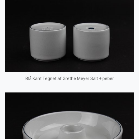
Blå Kant Tegnet af Grethe Meyer Salt + peber