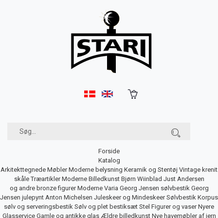
Forside
Katalog
Arkitekttegnede Møbler
Moderne belysning
Keramik og Stentøj
Vintage krenit
skåle
Træartikler
Moderne Billedkunst
Bjørn Wiinblad
Just Andersen
og andre bronze figurer
Moderne Varia
Georg Jensen sølvbestik
Georg
Jensen julepynt
Anton Michelsen Juleskeer og Mindeskeer
Sølvbestik
Korpus
sølv og serveringsbestik
Sølv og plet bestiksæt
Stel
Figurer og vaser
Nyere
Glasservice
Gamle og antikke glas
Ældre billedkunst
Nye havemøbler af jern