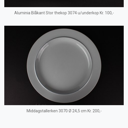
Aluminia Blåkant Stor thekop 3074 u/underkop Kr. 100,-
Middagstallerken 3070 Ø 24,5 cm Kr. 200,-