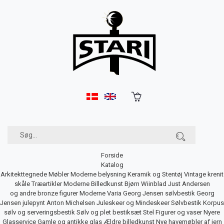
Forside
Katalog
Arkitekttegnede Møbler
Moderne belysning
Keramik og Stentøj
Vintage krenit
skåle
Træartikler
Moderne Billedkunst
Bjørn Wiinblad
Just Andersen
og andre bronze figurer
Moderne Varia
Georg Jensen sølvbestik
Georg
Jensen julepynt
Anton Michelsen Juleskeer og Mindeskeer
Sølvbestik
Korpus
sølv og serveringsbestik
Sølv og plet bestiksæt
Stel
Figurer og vaser
Nyere
Glasservice
Gamle og antikke glas
Ældre billedkunst
Nye havemøbler af jern