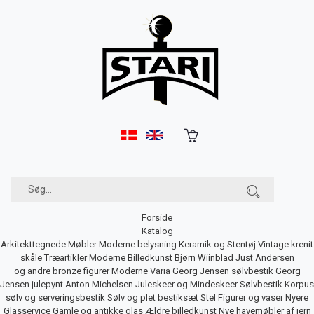
Forside
Katalog
Arkitekttegnede Møbler
Moderne belysning
Keramik og Stentøj
Vintage krenit
skåle
Træartikler
Moderne Billedkunst
Bjørn Wiinblad
Just Andersen
og andre bronze figurer
Moderne Varia
Georg Jensen sølvbestik
Georg
Jensen julepynt
Anton Michelsen Juleskeer og Mindeskeer
Sølvbestik
Korpus
sølv og serveringsbestik
Sølv og plet bestiksæt
Stel
Figurer og vaser
Nyere
Glasservice
Gamle og antikke glas
Ældre billedkunst
Nye havemøbler af jern