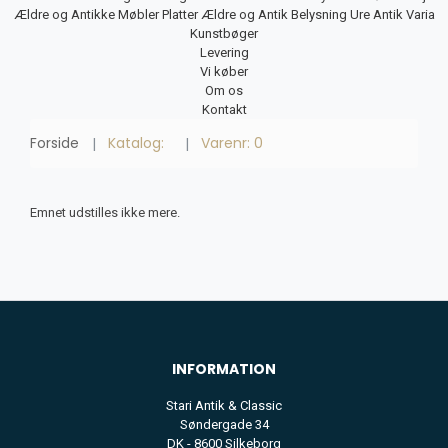
Ældre og Antikke Møbler
Platter
Ældre og Antik Belysning
Ure
Antik Varia
Kunstbøger
Levering
Vi køber
Om os
Kontakt
Forside
Katalog:
Varenr: 0
Emnet udstilles ikke mere.
INFORMATION
Stari Antik & Classic
Søndergade 34
DK - 8600 Silkeborg