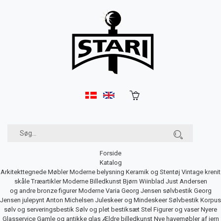
Forside
Katalog
Arkitekttegnede Møbler
Moderne belysning
Keramik og Stentøj
Vintage krenit
skåle
Træartikler
Moderne Billedkunst
Bjørn Wiinblad
Just Andersen
og andre bronze figurer
Moderne Varia
Georg Jensen sølvbestik
Georg
Jensen julepynt
Anton Michelsen Juleskeer og Mindeskeer
Sølvbestik
Korpus
sølv og serveringsbestik
Sølv og plet bestiksæt
Stel
Figurer og vaser
Nyere
Glasservice
Gamle og antikke glas
Ældre billedkunst
Nye havemøbler af jern