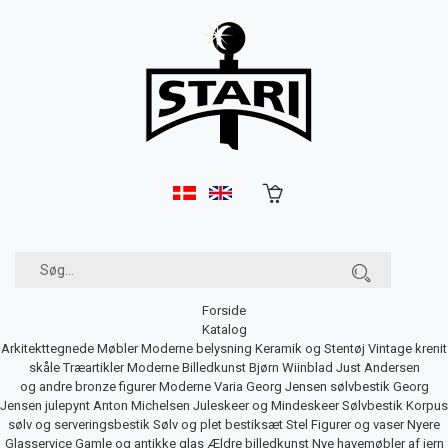
Forside
Katalog
Arkitekttegnede Møbler
Moderne belysning
Keramik og Stentøj
Vintage krenit
skåle
Træartikler
Moderne Billedkunst
Bjørn Wiinblad
Just Andersen
og andre bronze figurer
Moderne Varia
Georg Jensen sølvbestik
Georg
Jensen julepynt
Anton Michelsen Juleskeer og Mindeskeer
Sølvbestik
Korpus
sølv og serveringsbestik
Sølv og plet bestiksæt
Stel
Figurer og vaser
Nyere
Glasservice
Gamle og antikke glas
Ældre billedkunst
Nye havemøbler af jern