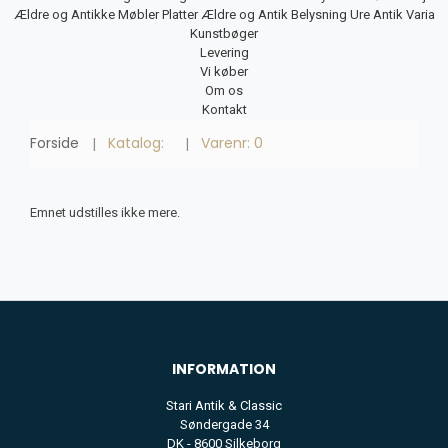
Ældre og Antikke Møbler
Platter
Ældre og Antik Belysning
Ure
Antik Varia
Kunstbøger
Levering
Vi køber
Om os
Kontakt
Forside
Katalog:
Varenr: 0
Emnet udstilles ikke mere.
INFORMATION
Stari Antik & Classic
Søndergade 34
DK - 8600 Silkeborg