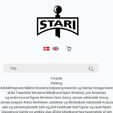
Forside
Katalog
Arkitekttegnede Møbler
Moderne belysning
Keramik og Stentøj
Vintage krenit
skåle
Træartikler
Moderne Billedkunst
Bjørn Wiinblad
Just Andersen
og andre bronze figurer
Moderne Varia
Georg Jensen sølvbestik
Georg
Jensen julepynt
Anton Michelsen Juleskeer og Mindeskeer
Sølvbestik
Korpus
sølv og serveringsbestik
Sølv og plet bestiksæt
Stel
Figurer og vaser
Nyere
Glasservice
Gamle og antikke glas
Ældre billedkunst
Nye havemøbler af jern