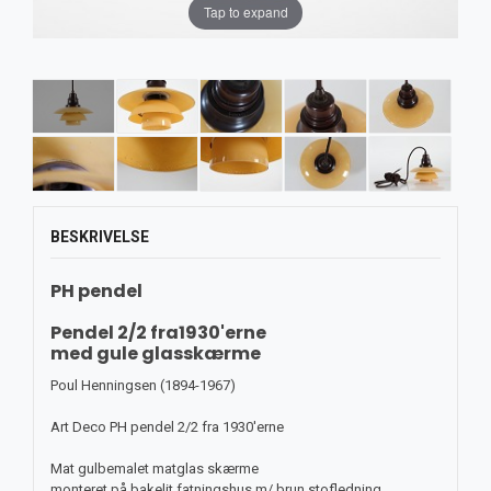
Tap to expand
BESKRIVELSE
PH pendel
Pendel 2/2 fra1930'erne
med gule glasskærme
Poul Henningsen (1894-1967)
Art Deco PH pendel 2/2 fra 1930'erne
Mat gulbemalet matglas skærme
monteret på bakelit fatningshus m/ brun stofledning