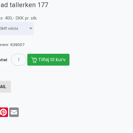
lad tallerken 177
is:
400
,-
DKK
pr. stk.
renr:
639007
Tilføj til kurv
tal
AIL
acebook
Pinterest
Email