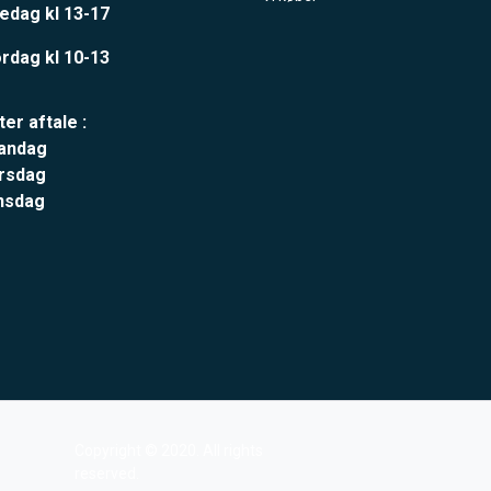
edag kl 13-17
rdag kl 10-13
ter aftale :
andag
rsdag
nsdag
Copyright © 2020. All rights
reserved.