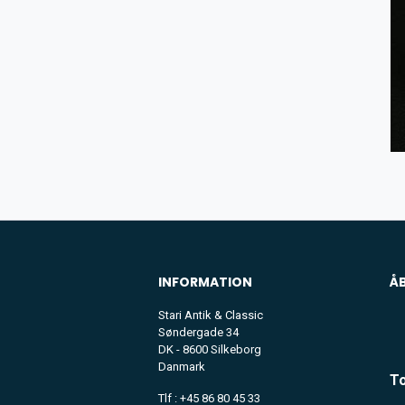
INFORMATION
Å
Stari Antik & Classic
Søndergade 34
DK - 8600 Silkeborg
Danmark
To
Tlf : +45 86 80 45 33