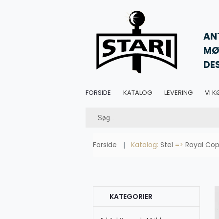
AN
MØ
DE
FORSIDE
KATALOG
LEVERING
VI K
Forside
Katalog:
Stel
=>
Royal Cop
KATEGORIER