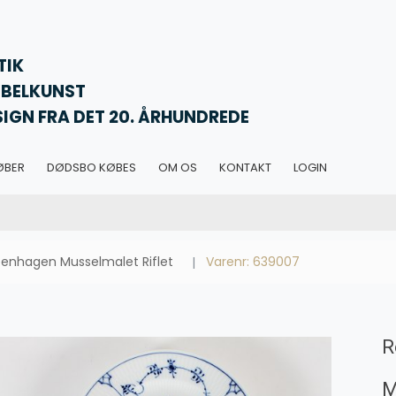
TIK
BELKUNST
SIGN FRA DET 20. ÅRHUNDREDE
ØBER
DØDSBO KØBES
OM OS
KONTAKT
LOGIN
enhagen Musselmalet Riflet
Varenr: 639007
R
M