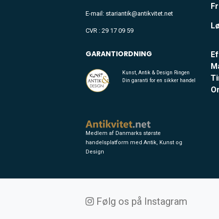
Fr
E-mail: stariantik@antikvitet.net
Lø
CVR : 29 17 09 59
GARANTIORDNING
Ef
M
Kunst, Antik & Design Ringen
Ti
Din garanti for en sikker handel
O
Medlem af Danmarks største
handelsplatform med Antik, Kunst og
Design
Følg os på Instagram