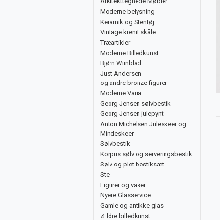
Arkitekttegnede Møbler
Moderne belysning
Keramik og Stentøj
Vintage krenit skåle
Træartikler
Moderne Billedkunst
Bjørn Wiinblad
Just Andersen
og andre bronze figurer
Moderne Varia
Georg Jensen sølvbestik
Georg Jensen julepynt
Anton Michelsen Juleskeer og
Mindeskeer
Sølvbestik
Korpus sølv og serveringsbestik
Sølv og plet bestiksæt
Stel
Figurer og vaser
Nyere Glasservice
Gamle og antikke glas
Ældre billedkunst