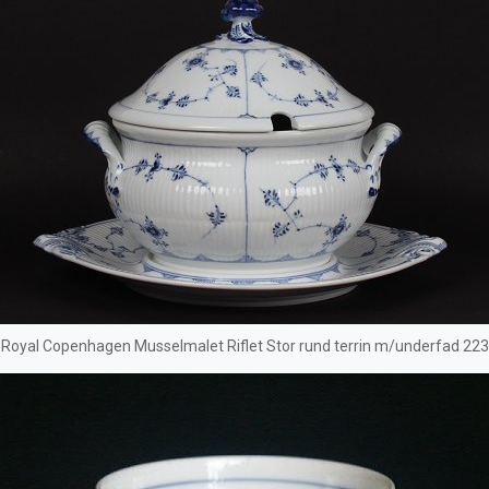
Royal Copenhagen Musselmalet Riflet Stor rund terrin m/underfad 223