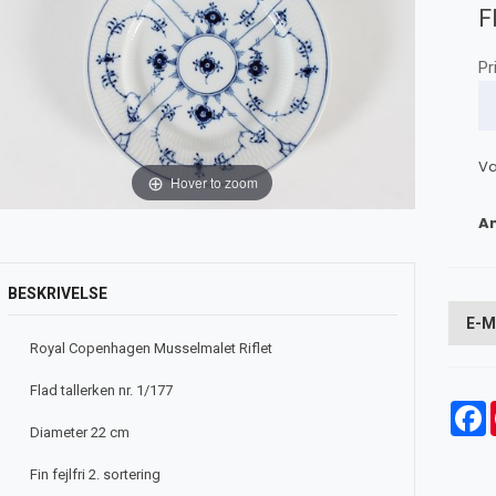
F
Pr
Va
Hover to zoom
An
BESKRIVELSE
E-M
Royal Copenhagen Musselmalet Riflet
Flad tallerken nr. 1/177
F
Diameter 22 cm
Fin fejlfri 2. sortering