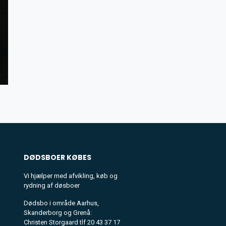
DØDSBOER
KØBES
Vi hjælper med afvikling, køb og
rydning af døsboer
Dødsbo i område Aarhus,
Skanderborg og Grenå:
Christen Storgaard tlf 20 43 37 17