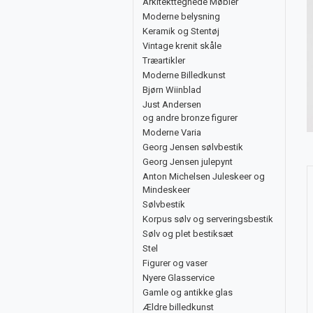
Arkitekttegnede Møbler
Moderne belysning
Keramik og Stentøj
Vintage krenit skåle
Træartikler
Moderne Billedkunst
Bjørn Wiinblad
Just Andersen
og andre bronze figurer
Moderne Varia
Georg Jensen sølvbestik
Georg Jensen julepynt
Anton Michelsen Juleskeer og
Mindeskeer
Sølvbestik
Korpus sølv og serveringsbestik
Sølv og plet bestiksæt
Stel
Figurer og vaser
Nyere Glasservice
Gamle og antikke glas
Ældre billedkunst