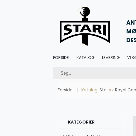
AN
MØ
DE
FORSIDE
KATALOG
LEVERING
VI K
Forside
Katalog:
Stel
=>
Royal Cop
KATEGORIER