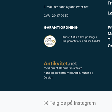
Fr
E-mail: stariantik@antikvitet.net
Lø
CVR : 29 17 09 59
GARANTIORDNING
Ef
M
Kunst, Antik & Design Ringen
Ti
Din garanti for en sikker handel
O
Medlem af Danmarks største
handelsplatform med Antik, Kunst og
Design
Følg os på Instagram