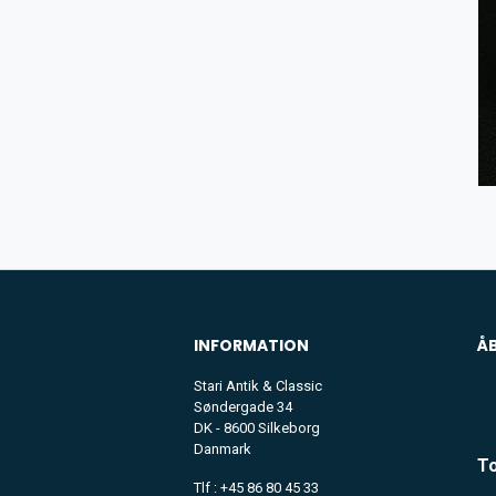
INFORMATION
Å
Stari Antik & Classic
Søndergade 34
DK - 8600 Silkeborg
Danmark
To
Tlf : +45 86 80 45 33