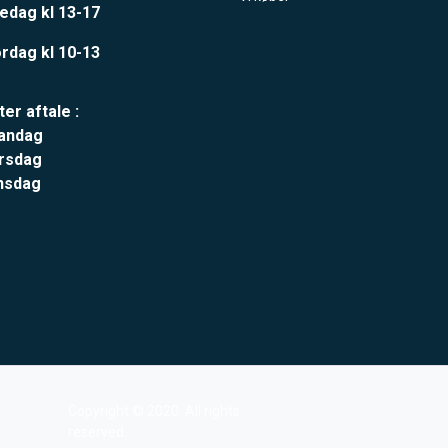
edag kl 13-17
rdag kl 10-13
ter aftale :
andag
rsdag
nsdag
Copyright © 2020. All rights
reserved.