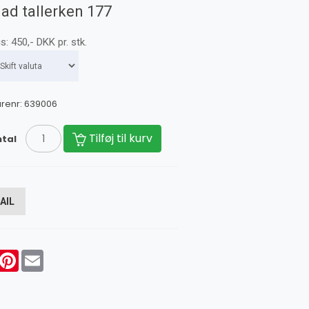
lad tallerken 177
is:
450
,-
DKK
pr. stk.
renr:
639006
Tilføj til kurv
tal
AIL
acebook
Pinterest
Email