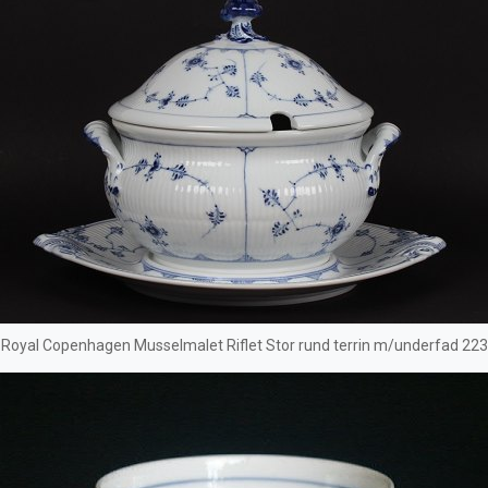
Royal Copenhagen Musselmalet Riflet Stor rund terrin m/underfad 223