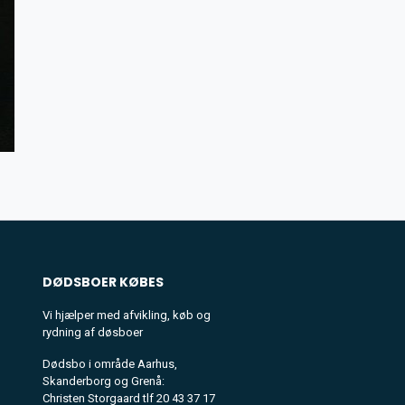
DØDSBOER
KØBES
Vi hjælper med afvikling, køb og
rydning af døsboer
Dødsbo i område Aarhus,
Skanderborg og Grenå:
Christen Storgaard tlf 20 43 37 17