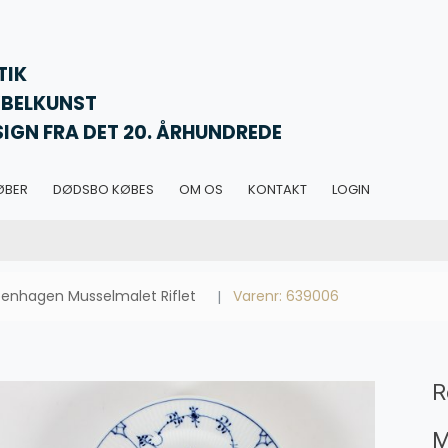
TIK
BELKUNST
SIGN FRA DET 20. ÅRHUNDREDE
ØBER
DØDSBO KØBES
OM OS
KONTAKT
LOGIN
enhagen Musselmalet Riflet
Varenr: 639006
R
M