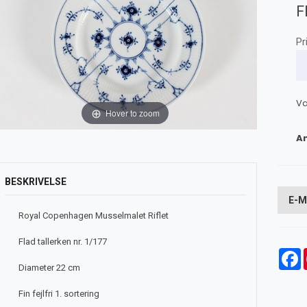
F
Pr
Va
Hover to zoom
An
BESKRIVELSE
E-M
Royal Copenhagen Musselmalet Riflet
Flad tallerken nr. 1/177
F
Diameter 22 cm
Fin fejlfri 1. sortering