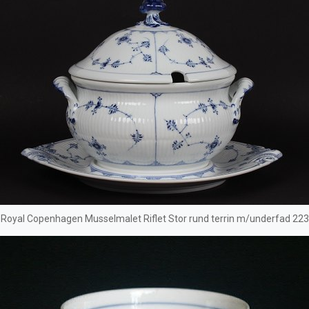
Royal Copenhagen Musselmalet Riflet Stor rund terrin m/underfad 223