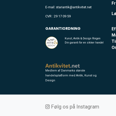
Fr
E-mail: stariantik@antikvitet.net
Lø
CVR : 29 17 09 59
GARANTIORDNING
Ef
M
Kunst, Antik & Design Ringen
Ti
Din garanti for en sikker handel
O
Medlem af Danmarks største
handelsplatform med Antik, Kunst og
Design
Følg os på Instagram