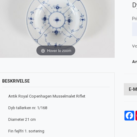
D
Pr
Va
Hover to zoom
An
BESKRIVELSE
E-M
Antik Royal Copenhagen Musselmalet Riflet
Dyb tallerken nr. 1/168
F
Diameter 21 cm
Fin fejlfri 1. sortering