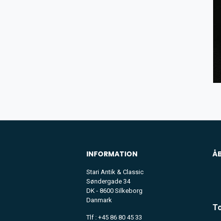
INFORMATION
Å
Stari Antik & Classic
Søndergade 34
DK - 8600 Silkeborg
Danmark
To
Tlf : +45 86 80 45 33