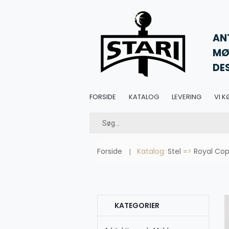
AN
MØ
DE
FORSIDE
KATALOG
LEVERING
VI K
Forside
Katalog:
Stel
=>
Royal Cop
KATEGORIER