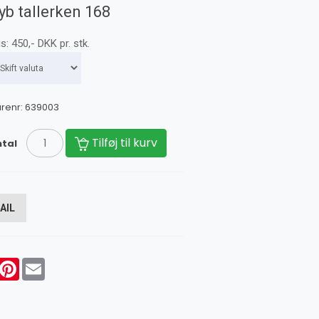
yb tallerken 168
is:
450
,-
DKK
pr. stk.
renr:
639003
Tilføj til kurv
tal
AIL
acebook
Pinterest
Email