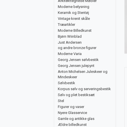
Arkitekttegnede Møbler
Moderne belysning
Keramik og Stentøj
Vintage krenit skåle
Træartikler
Moderne Billedkunst
Bjørn Wiinblad
Just Andersen
og andre bronze figurer
Moderne Varia
Georg Jensen sølvbestik
Georg Jensen julepynt
Anton Michelsen Juleskeer og
Mindeskeer
Sølvbestik
Korpus sølv og serveringsbestik
Sølv og plet bestiksæt
Stel
Figurer og vaser
Nyere Glasservice
Gamle og antikke glas
Ældre billedkunst