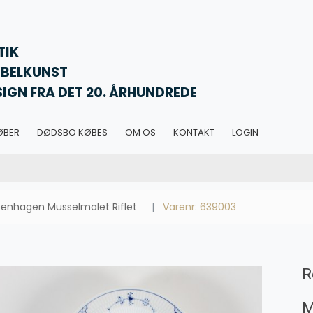
TIK
BELKUNST
SIGN FRA DET 20. ÅRHUNDREDE
ØBER
DØDSBO KØBES
OM OS
KONTAKT
LOGIN
enhagen Musselmalet Riflet
Varenr: 639003
R
M