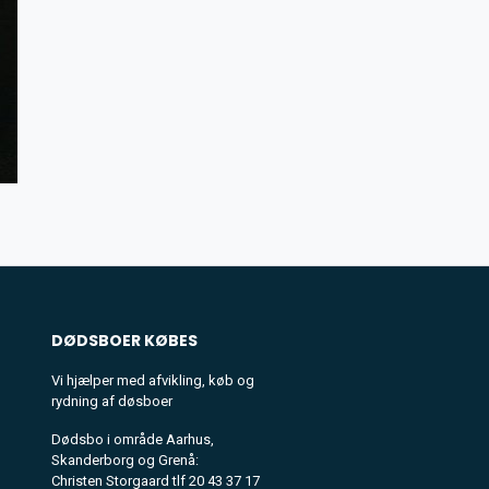
DØDSBOER
KØBES
Vi hjælper med afvikling, køb og
rydning af døsboer
Dødsbo i område Aarhus,
Skanderborg og Grenå:
Christen Storgaard tlf 20 43 37 17