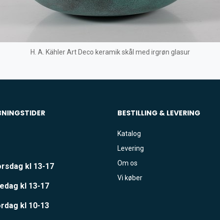
H. A. Kähler Art Deco keramik skål med irgrøn glasur
BNINGSTIDER
BESTILLING & LEVERING
Katalog
Levering
Om os
rsdag kl 13-17
Vi køber
edag kl 13-17
rdag kl 10-13