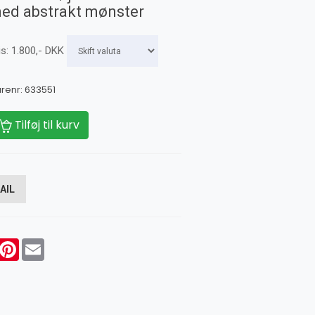
ed abstrakt mønster
is:
1.800
,-
DKK
renr:
633551
Tilføj til kurv
AIL
acebook
Pinterest
Email