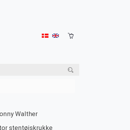
onny Walther
tor stentøjskrukke