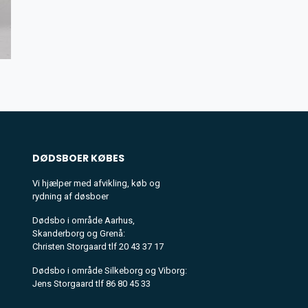
DØDSBOER
KØBES
Vi hjælper med afvikling, køb og
rydning af døsboer
Dødsbo i område Aarhus,
Skanderborg og Grenå:
Christen Storgaard tlf 20 43 37 17
Dødsbo i område Silkeborg og Viborg:
Jens Storgaard tlf 86 80 45 33