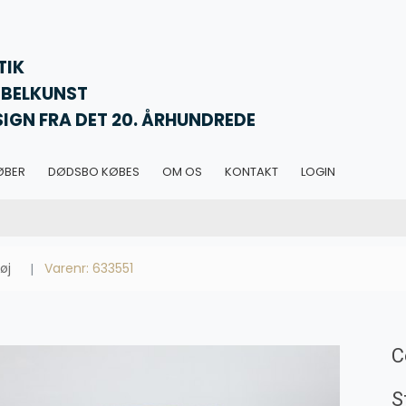
TIK
BELKUNST
SIGN FRA DET 20. ÅRHUNDREDE
ØBER
DØDSBO KØBES
OM OS
KONTAKT
LOGIN
øj
Varenr: 633551
C
S