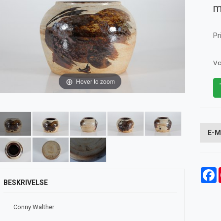
m
Pr
Va
Hover to zoom
E-M
F
BESKRIVELSE
Conny Walther