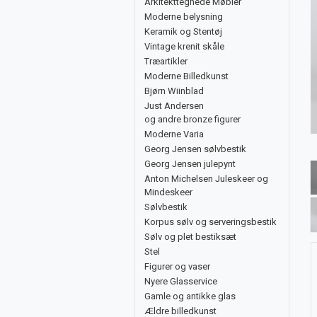
Arkitekttegnede Møbler
Moderne belysning
Keramik og Stentøj
Vintage krenit skåle
Træartikler
Moderne Billedkunst
Bjørn Wiinblad
Just Andersen
og andre bronze figurer
Moderne Varia
Georg Jensen sølvbestik
Georg Jensen julepynt
Anton Michelsen Juleskeer og
Mindeskeer
Sølvbestik
Korpus sølv og serveringsbestik
Sølv og plet bestiksæt
Stel
Figurer og vaser
Nyere Glasservice
Gamle og antikke glas
Ældre billedkunst