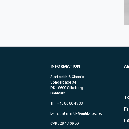
INFORMATION
Å
Stari Antik & Classic
Søndergade 34
DK - 8600 Silkeborg
Danmark
To
Tlf : +45 86 80 45 33
Fr
E-mail: stariantik@antikvitet.net
Lø
CVR : 29 17 09 59