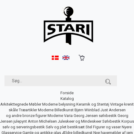
Forside
Katalog
Arkitekttegnede Møbler
Moderne belysning
Keramik og Stentøj
Vintage krenit
skåle
Træartikler
Moderne Billedkunst
Bjørn Wiinblad
Just Andersen
og andre bronze figurer
Moderne Varia
Georg Jensen sølvbestik
Georg
Jensen julepynt
Anton Michelsen Juleskeer og Mindeskeer
Sølvbestik
Korpus
sølv og serveringsbestik
Sølv og plet bestiksæt
Stel
Figurer og vaser
Nyere
Glasservice
Gamle og antikke glas
Ældre billedkunst
Nye havemøbler af jern